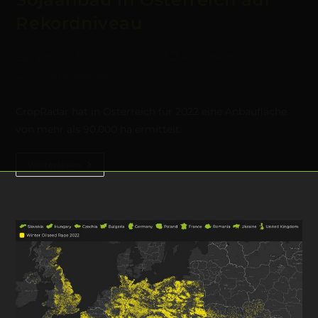
Rekordniveau
cpitzer
27. Juli 2022
Allgemein
0 Kommentare
CropRadar hat in Österreich für 2022 eine Anbaufläche
von mehr als 90.000 ha ermittelt.
Weiterlesen