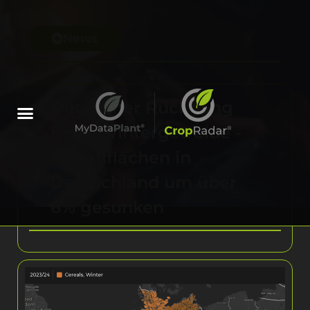
News
Deutlicher Rückgang
beim Wintergetreide -
Anbauflächen in
Deutschland um über
6% gesunken