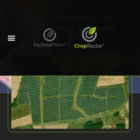
#MonitoringMonday – Der
weltweit größte Solarpark